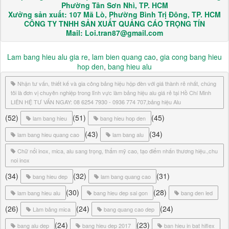
Phường Tân Sơn Nhì, TP. HCM
Xưởng sản xuất: 107 Mã Lò, Phường Bình Trị Đông, TP. HCM
CÔNG TY TNHH SẢN XUẤT QUẢNG CÁO TRỌNG TÍN
Mail: Loi.tran87@gmail.com
Lam bang hieu alu gia re
,
lam bien quang cao
,
gia cong bang hieu
hop den
,
bang hieu alu
Nhận tư vấn, thiết kế và gia công bảng hiệu hộp đèn với giá thành rẻ nhất, chúng
tôi là đơn vị chuyên nghiệp trong lĩnh vực làm bảng hiệu alu giá rẻ tại Hồ Chí Minh
LIÊN HỆ TƯ VẤN NGAY: 08 6254 7930 - 0936 774 707,bảng hiệu Alu
(52)
(51)
(45)
lam bang hieu
bang hieu hop den
(43)
(34)
lam bang hieu quang cao
lam bang alu
Chữ nổi inox, mica, alu sang trọng, thẩm mỹ cao, tạo điểm nhấn thương hiệu.,chu
noi inox
(34)
(32)
(31)
bang hieu dep
lam bang quang cao
(30)
(28)
lam bang hieu alu
bang hieu dep sai gon
bang den led
(26)
(24)
(24)
Làm bảng mica
bang quang cao dep
(24)
(23)
bang alu dep
bang hieu dep 2017
ban hieu in bat hiflex