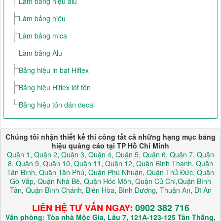
Làm bảng hiệu alu
Làm bảng hiệu
Làm bảng mica
Làm bảng Alu
Bảng hiệu in bạt Hiflex
Bảng hiệu Hiflex lót tôn
Bảng hiệu tôn dán decal
Chúng tôi nhận thiết kế thi công tất cả những hạng mục bảng
hiệu quảng cáo tại TP Hồ Chí Minh
Quận 1
,
Quận 2
,
Quận 3
,
Quận 4
,
Quận 5
,
Quận 6
,
Quận 7
,
Quận
8
,
Quận 9
,
Quận 10
,
Quận 11
,
Quận 12
,
Quận Bình Thạnh
,
Quận
Tân Bình
,
Quận Tân Phú
,
Quận Phú Nhuận
,
Quận Thủ Đức
,
Quận
Gò Vấp
,
Quận Nhà Bè
,
Quận Hóc Môn
,
Quận Củ Chi
,
Quận Bình
Tân
,
Quận Bình Chánh
,
Biên Hòa
,
Bình Dương
,
Thuận An
,
Dĩ An
LIÊN HỆ TƯ VẤN NGAY:
0902 382 716
Văn phòng: Tòa nhà Mộc Gia, Lầu 7, 121A-123-125 Tân Thắng,