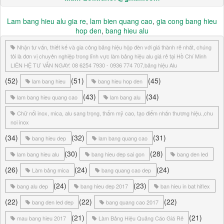
Lam bang hieu alu gia re
,
lam bien quang cao
,
gia cong bang hieu
hop den
,
bang hieu alu
Nhận tư vấn, thiết kế và gia công bảng hiệu hộp đèn với giá thành rẻ nhất, chúng
tôi là đơn vị chuyên nghiệp trong lĩnh vực làm bảng hiệu alu giá rẻ tại Hồ Chí Minh
LIÊN HỆ TƯ VẤN NGAY: 08 6254 7930 - 0936 774 707,bảng hiệu Alu
(52)
(51)
(45)
lam bang hieu
bang hieu hop den
(43)
(34)
lam bang hieu quang cao
lam bang alu
Chữ nổi inox, mica, alu sang trọng, thẩm mỹ cao, tạo điểm nhấn thương hiệu.,chu
noi inox
(34)
(32)
(31)
bang hieu dep
lam bang quang cao
(30)
(28)
lam bang hieu alu
bang hieu dep sai gon
bang den led
(26)
(24)
(24)
Làm bảng mica
bang quang cao dep
(24)
(23)
bang alu dep
bang hieu dep 2017
ban hieu in bat hiflex
(22)
(22)
(22)
bang den led dep
bang quang cao 2017
(21)
(21)
mau bang hieu 2017
Làm Bảng Hiệu Quảng Cáo Giá Rẻ