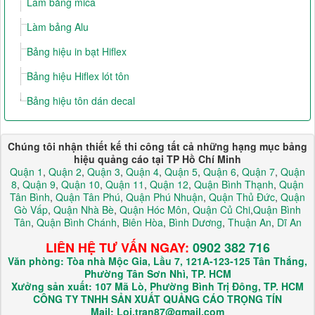
Làm bảng mica
Làm bảng Alu
Bảng hiệu in bạt Hiflex
Bảng hiệu Hiflex lót tôn
Bảng hiệu tôn dán decal
Chúng tôi nhận thiết kế thi công tất cả những hạng mục bảng
hiệu quảng cáo tại TP Hồ Chí Minh
Quận 1
,
Quận 2
,
Quận 3
,
Quận 4
,
Quận 5
,
Quận 6
,
Quận 7
,
Quận
8
,
Quận 9
,
Quận 10
,
Quận 11
,
Quận 12
,
Quận Bình Thạnh
,
Quận
Tân Bình
,
Quận Tân Phú
,
Quận Phú Nhuận
,
Quận Thủ Đức
,
Quận
Gò Vấp
,
Quận Nhà Bè
,
Quận Hóc Môn
,
Quận Củ Chi
,
Quận Bình
Tân
,
Quận Bình Chánh
,
Biên Hòa
,
Bình Dương
,
Thuận An
,
Dĩ An
LIÊN HỆ TƯ VẤN NGAY:
0902 382 716
Văn phòng: Tòa nhà Mộc Gia, Lầu 7, 121A-123-125 Tân Thắng,
Phường Tân Sơn Nhì, TP. HCM
Xưởng sản xuất: 107 Mã Lò, Phường Bình Trị Đông, TP. HCM
CÔNG TY TNHH SẢN XUẤT QUẢNG CÁO TRỌNG TÍN
Mail: Loi.tran87@gmail.com