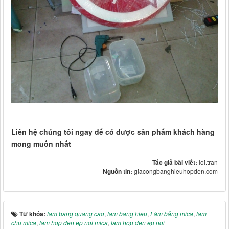
Liên hệ chúng tôi ngay dể có dược sản phẩm khách hàng
mong muốn nhất
Tác giả bài viết:
loi.tran
Nguồn tin:
giacongbanghieuhopden.com
Từ khóa:
lam bang quang cao
,
lam bang hieu
,
Làm bảng mica
,
lam
chu mica
,
lam hop den ep noi mica
,
lam hop den ep noi