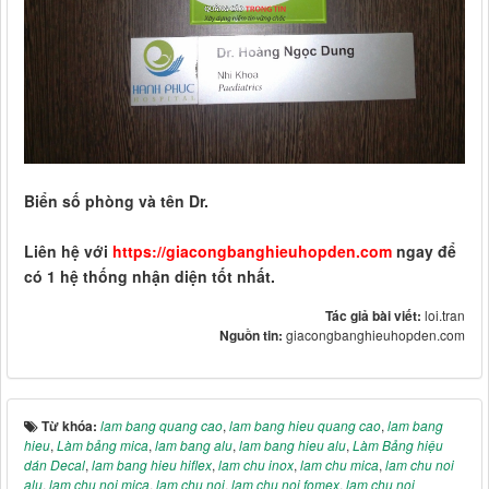
Biển số phòng và tên Dr.
Liên hệ với
https://giacongbanghieuhopden.com
ngay để
có 1 hệ thống nhận diện tốt nhất.
Tác giả bài viết:
loi.tran
Nguồn tin:
giacongbanghieuhopden.com
Từ khóa:
lam bang quang cao
,
lam bang hieu quang cao
,
lam bang
hieu
,
Làm bảng mica
,
lam bang alu
,
lam bang hieu alu
,
Làm Bảng hiệu
dán Decal
,
lam bang hieu hiflex
,
lam chu inox
,
lam chu mica
,
lam chu noi
alu
,
lam chu noi mica
,
lam chu noi
,
lam chu noi fomex
,
lam chu noi