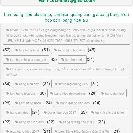
Mail: Loi.tran87@gmail.com
Lam bang hieu alu gia re
,
lam bien quang cao
,
gia cong bang hieu
hop den
,
bang hieu alu
Nhận tư vấn, thiết kế và gia công bảng hiệu hộp đèn với giá thành rẻ nhất, chúng
tôi là đơn vị chuyên nghiệp trong lĩnh vực làm bảng hiệu alu giá rẻ tại Hồ Chí Minh
LIÊN HỆ TƯ VẤN NGAY: 08 6254 7930 - 0936 774 707,bảng hiệu Alu
(52)
(51)
(45)
lam bang hieu
bang hieu hop den
(43)
(34)
lam bang hieu quang cao
lam bang alu
Chữ nổi inox, mica, alu sang trọng, thẩm mỹ cao, tạo điểm nhấn thương hiệu.,chu
noi inox
(34)
(32)
(31)
bang hieu dep
lam bang quang cao
(30)
(28)
lam bang hieu alu
bang hieu dep sai gon
bang den led
(26)
(24)
(24)
Làm bảng mica
bang quang cao dep
(24)
(23)
bang alu dep
bang hieu dep 2017
ban hieu in bat hiflex
(22)
(22)
(22)
bang den led dep
bang quang cao 2017
(21)
(21)
mau bang hieu 2017
Làm Bảng Hiệu Quảng Cáo Giá Rẻ