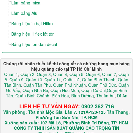
Làm bảng mica
Làm bảng Alu
Bảng hiệu in bạt Hiflex
Bảng hiệu Hiflex lót tôn
Bảng hiệu tôn dán decal
Chúng tôi nhận thiết kế thi công tất cả những hạng mục bảng
hiệu quảng cáo tại TP Hồ Chí Minh
Quận 1
,
Quận 2
,
Quận 3
,
Quận 4
,
Quận 5
,
Quận 6
,
Quận 7
,
Quận
8
,
Quận 9
,
Quận 10
,
Quận 11
,
Quận 12
,
Quận Bình Thạnh
,
Quận
Tân Bình
,
Quận Tân Phú
,
Quận Phú Nhuận
,
Quận Thủ Đức
,
Quận
Gò Vấp
,
Quận Nhà Bè
,
Quận Hóc Môn
,
Quận Củ Chi
,
Quận Bình
Tân
,
Quận Bình Chánh
,
Biên Hòa
,
Bình Dương
,
Thuận An
,
Dĩ An
LIÊN HỆ TƯ VẤN NGAY:
0902 382 716
Văn phòng: Tòa nhà Mộc Gia, Lầu 7, 121A-123-125 Tân Thắng,
Phường Tân Sơn Nhì, TP. HCM
Xưởng sản xuất: 107 Mã Lò, Phường Bình Trị Đông, TP. HCM
CÔNG TY TNHH SẢN XUẤT QUẢNG CÁO TRỌNG TÍN