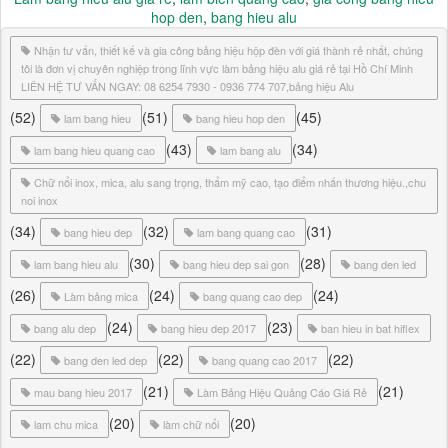
hop den
,
bang hieu alu
Nhận tư vấn, thiết kế và gia công bảng hiệu hộp đèn với giá thành rẻ nhất, chúng
tôi là đơn vị chuyên nghiệp trong lĩnh vực làm bảng hiệu alu giá rẻ tại Hồ Chí Minh
LIÊN HỆ TƯ VẤN NGAY: 08 6254 7930 - 0936 774 707,bảng hiệu Alu
(52)
(51)
(45)
lam bang hieu
bang hieu hop den
(43)
(34)
lam bang hieu quang cao
lam bang alu
Chữ nổi inox, mica, alu sang trọng, thẩm mỹ cao, tạo điểm nhấn thương hiệu.,chu
noi inox
(34)
(32)
(31)
bang hieu dep
lam bang quang cao
(30)
(28)
lam bang hieu alu
bang hieu dep sai gon
bang den led
(26)
(24)
(24)
Làm bảng mica
bang quang cao dep
(24)
(23)
bang alu dep
bang hieu dep 2017
ban hieu in bat hiflex
(22)
(22)
(22)
bang den led dep
bang quang cao 2017
(21)
(21)
mau bang hieu 2017
Làm Bảng Hiệu Quảng Cáo Giá Rẻ
(20)
(20)
lam chu mica
làm chữ nổi