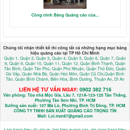
Công trình Bảng Quảng cáo của...
Chúng tôi nhận thiết kế thi công tất cả những hạng mục bảng
hiệu quảng cáo tại TP Hồ Chí Minh
Quận 1
,
Quận 2
,
Quận 3
,
Quận 4
,
Quận 5
,
Quận 6
,
Quận 7
,
Quận
8
,
Quận 9
,
Quận 10
,
Quận 11
,
Quận 12
,
Quận Bình Thạnh
,
Quận
Tân Bình
,
Quận Tân Phú
,
Quận Phú Nhuận
,
Quận Thủ Đức
,
Quận
Gò Vấp
,
Quận Nhà Bè
,
Quận Hóc Môn
,
Quận Củ Chi
,
Quận Bình
Tân
,
Quận Bình Chánh
,
Biên Hòa
,
Bình Dương
,
Thuận An
,
Dĩ An
LIÊN HỆ TƯ VẤN NGAY:
0902 382 716
Văn phòng: Tòa nhà Mộc Gia, Lầu 7, 121A-123-125 Tân Thắng,
Phường Tân Sơn Nhì, TP. HCM
Xưởng sản xuất: 107 Mã Lò, Phường Bình Trị Đông, TP. HCM
CÔNG TY TNHH SẢN XUẤT QUẢNG CÁO TRỌNG TÍN
Mail: Loi.tran87@gmail.com
Lam bang hieu alu gia re
,
lam bien quang cao
,
gia cong bang hieu