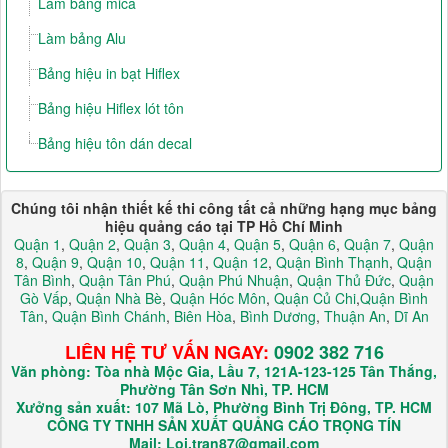
Làm bảng mica
Làm bảng Alu
Bảng hiệu in bạt Hiflex
Bảng hiệu Hiflex lót tôn
Bảng hiệu tôn dán decal
Chúng tôi nhận thiết kế thi công tất cả những hạng mục bảng
hiệu quảng cáo tại TP Hồ Chí Minh
Quận 1
,
Quận 2
,
Quận 3
,
Quận 4
,
Quận 5
,
Quận 6
,
Quận 7
,
Quận
8
,
Quận 9
,
Quận 10
,
Quận 11
,
Quận 12
,
Quận Bình Thạnh
,
Quận
Tân Bình
,
Quận Tân Phú
,
Quận Phú Nhuận
,
Quận Thủ Đức
,
Quận
Gò Vấp
,
Quận Nhà Bè
,
Quận Hóc Môn
,
Quận Củ Chi
,
Quận Bình
Tân
,
Quận Bình Chánh
,
Biên Hòa
,
Bình Dương
,
Thuận An
,
Dĩ An
LIÊN HỆ TƯ VẤN NGAY:
0902 382 716
Văn phòng: Tòa nhà Mộc Gia, Lầu 7, 121A-123-125 Tân Thắng,
Phường Tân Sơn Nhì, TP. HCM
Xưởng sản xuất: 107 Mã Lò, Phường Bình Trị Đông, TP. HCM
CÔNG TY TNHH SẢN XUẤT QUẢNG CÁO TRỌNG TÍN
Mail: Loi.tran87@gmail.com