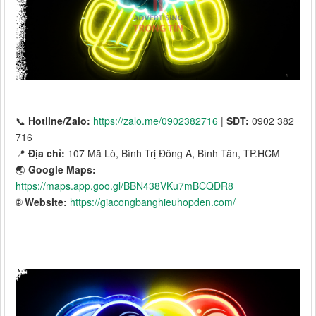
📞
Hotline/Zalo:
https://zalo.me/0902382716
|
SĐT:
0902 382
716
📍
Địa chỉ:
107 Mã Lò, Bình Trị Đông A, Bình Tân, TP.HCM
🌏
Google Maps:
https://maps.app.goo.gl/BBN438VKu7mBCQDR8
🌐
Website:
https://giacongbanghieuhopden.com/