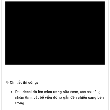
💡
Chi tiết thi công:
Dán
decal đỏ lên mica trắng sữa 2mm
, uốn nổi hông
nhôm 6cm,
cắt bế viền đỏ
và
gắn đèn chiếu sáng bên
trong
.