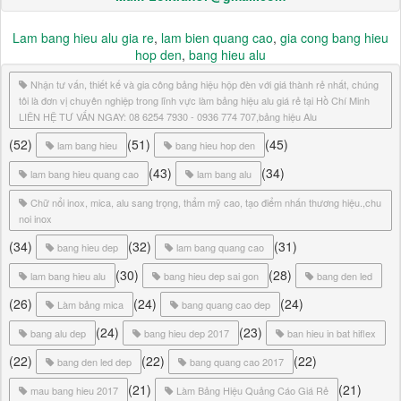
Lam bang hieu alu gia re
,
lam bien quang cao
,
gia cong bang hieu
hop den
,
bang hieu alu
Nhận tư vấn, thiết kế và gia công bảng hiệu hộp đèn với giá thành rẻ nhất, chúng
tôi là đơn vị chuyên nghiệp trong lĩnh vực làm bảng hiệu alu giá rẻ tại Hồ Chí Minh
LIÊN HỆ TƯ VẤN NGAY: 08 6254 7930 - 0936 774 707,bảng hiệu Alu
(52)
(51)
(45)
lam bang hieu
bang hieu hop den
(43)
(34)
lam bang hieu quang cao
lam bang alu
Chữ nổi inox, mica, alu sang trọng, thẩm mỹ cao, tạo điểm nhấn thương hiệu.,chu
noi inox
(34)
(32)
(31)
bang hieu dep
lam bang quang cao
(30)
(28)
lam bang hieu alu
bang hieu dep sai gon
bang den led
(26)
(24)
(24)
Làm bảng mica
bang quang cao dep
(24)
(23)
bang alu dep
bang hieu dep 2017
ban hieu in bat hiflex
(22)
(22)
(22)
bang den led dep
bang quang cao 2017
(21)
(21)
mau bang hieu 2017
Làm Bảng Hiệu Quảng Cáo Giá Rẻ