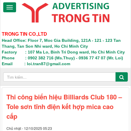
TRONG TIN CO.,LTD
Head Office: Floor 7, Moc Gia Building, 121A - 121 - 123 Tan
Thang, Tan Son Nhi ward, Ho Chi Minh City
Factory : 107 Ma Lo, Binh Tri Dong ward, Ho Chi Minh City
Phone : 0902 382 716 (Ms.Thuy) - 0936 77 47 07 (Mr. Loi)
Email : loi.tran87@gmail.com
Thi công biển hiệu Billiards Club 180 –
Tole sơn tĩnh điện kết hợp mica cao
cấp
Chủ nhật - 12/10/2025 05:23