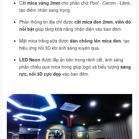
Cắt
mica vàng 2mm
cho phần chữ
Pool - Carom - Libre
,
tạo điểm nhấn sang trọng.
Phần thông tin địa chỉ được
cắt mica đen 2mm
,
viền đỏ
nổi bật
giúp tăng khả năng nhận diện vào ban đêm.
Mặt mica trắng sữa được
dán chồng lên mica đen
, tạo
hiệu ứng nổi 3D khi ánh sáng xuyên qua.
LED Neon
được lắp ẩn bên trong rãnh cắt, ánh sáng
phản chiếu qua mica trong giúp logo và biểu tượng
sáng
rực, nổi 3D cực đẹp
vào ban đêm.