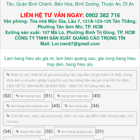
Tân
,
Quận Bình Chánh
,
Biên Hòa
,
Bình Dương
,
Thuận An
,
Dĩ An
LIÊN HỆ TƯ VẤN NGAY:
0902 382 716
Văn phòng: Tòa nhà Mộc Gia, Lầu 7, 121A-123-125 Tân Thắng,
Phường Tân Sơn Nhì, TP. HCM
Xưởng sản xuất: 107 Mã Lò, Phường Bình Trị Đông, TP. HCM
CÔNG TY TNHH SẢN XUẤT QUẢNG CÁO TRỌNG TÍN
Mail: Loi.tran87@gmail.com
Lam bang hieu alu gia re
,
lam bien quang cao
,
gia cong bang hieu
hop den
,
bang hieu alu
Nhận tư vấn, thiết kế và gia công bảng hiệu hộp đèn với giá thành rẻ nhất, chúng
tôi là đơn vị chuyên nghiệp trong lĩnh vực làm bảng hiệu alu giá rẻ tại Hồ Chí Minh
LIÊN HỆ TƯ VẤN NGAY: 08 6254 7930 - 0936 774 707,bảng hiệu Alu
(52)
(51)
(45)
lam bang hieu
bang hieu hop den
(43)
(34)
lam bang hieu quang cao
lam bang alu
Chữ nổi inox, mica, alu sang trọng, thẩm mỹ cao, tạo điểm nhấn thương hiệu.,chu
noi inox
(34)
(32)
(31)
bang hieu dep
lam bang quang cao