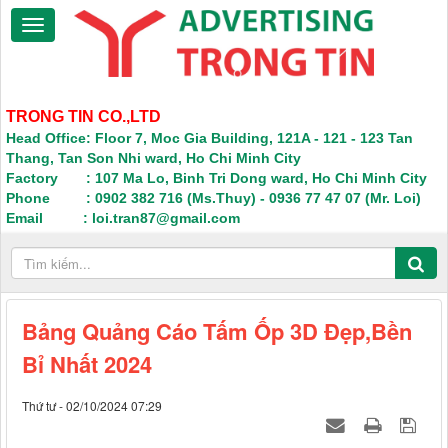
TRONG TIN CO.,LTD
Head Office: Floor 7, Moc Gia Building, 121A - 121 - 123 Tan
Thang, Tan Son Nhi ward, Ho Chi Minh City
Factory : 107 Ma Lo, Binh Tri Dong ward, Ho Chi Minh City
Phone : 0902 382 716 (Ms.Thuy) - 0936 77 47 07 (Mr. Loi)
Email : loi.tran87@gmail.com
Bảng Quảng Cáo Tấm Ốp 3D Đẹp,Bền
Bỉ Nhất 2024
Thứ tư - 02/10/2024 07:29