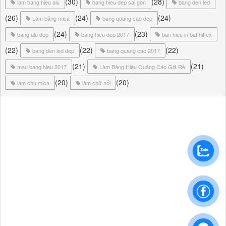
(30)
(28)
lam bang hieu alu
bang hieu dep sai gon
bang den led
(26)
(24)
(24)
Làm bảng mica
bang quang cao dep
(24)
(23)
bang alu dep
bang hieu dep 2017
ban hieu in bat hiflex
(22)
(22)
(22)
bang den led dep
bang quang cao 2017
(21)
(21)
mau bang hieu 2017
Làm Bảng Hiệu Quảng Cáo Giá Rẻ
(20)
(20)
lam chu mica
làm chữ nổi