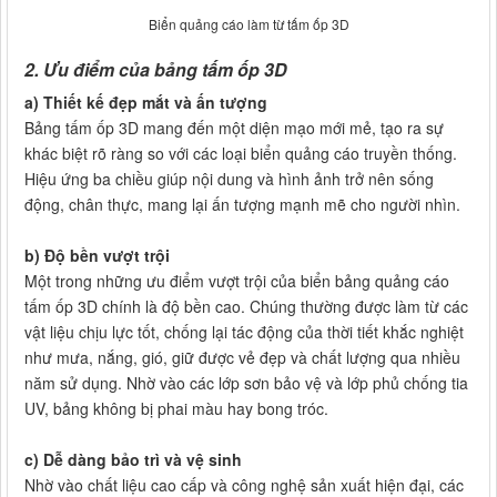
Biển quảng cáo làm từ tấm ốp 3D
2. Ưu điểm của bảng tấm ốp 3D
a) Thiết kế đẹp mắt và ấn tượng
Bảng tấm ốp 3D mang đến một diện mạo mới mẻ, tạo ra sự
khác biệt rõ ràng so với các loại biển quảng cáo truyền thống.
Hiệu ứng ba chiều giúp nội dung và hình ảnh trở nên sống
động, chân thực, mang lại ấn tượng mạnh mẽ cho người nhìn.
b) Độ bền vượt trội
Một trong những ưu điểm vượt trội của biển bảng quảng cáo
tấm ốp 3D chính là độ bền cao. Chúng thường được làm từ các
vật liệu chịu lực tốt, chống lại tác động của thời tiết khắc nghiệt
như mưa, nắng, gió, giữ được vẻ đẹp và chất lượng qua nhiều
năm sử dụng. Nhờ vào các lớp sơn bảo vệ và lớp phủ chống tia
UV, bảng không bị phai màu hay bong tróc.
c) Dễ dàng bảo trì và vệ sinh
Nhờ vào chất liệu cao cấp và công nghệ sản xuất hiện đại, các