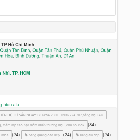
i TP Hồ Chí Minh
Quận Tân Bình
,
Quận Tân Phú
,
Quận Phú Nhuận
,
Quận
ên Hòa
,
Bình Dương
,
Thuận An
,
Dĩ An
 Nhì, TP. HCM
g hieu alu
Minh LIÊN HỆ TƯ VẤN NGAY: 08 6254 7930 - 0936 774 707,bảng hiệu Alu
(34)
g, thẩm mỹ cao, tạo điểm nhấn thương hiệu.,chu noi inox
(24)
(24)
(24)
 mica
bang quang cao dep
bang alu dep