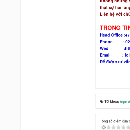
Không những sả
thật sự hài lòn
Liên hệ với chú
TRONG TIN
Head Office
:
47
Phone
:
02
Wed :
ht
Email :
loi
Để được tư vấn
Từ khóa:
logo 
Tổng số điểm của bà