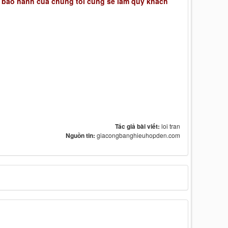
 bảo hành của chúng tôi cũng sẽ làm quý khách
Tác giả bài viết:
loi tran
Nguồn tin:
giacongbanghieuhopden.com