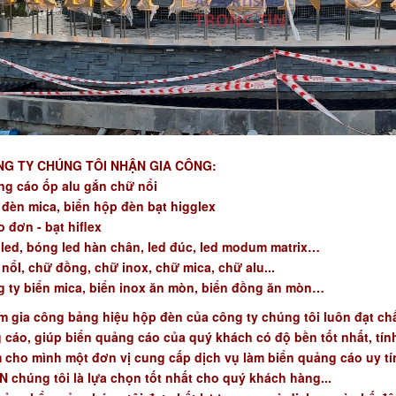
G TY CHÚNG TÔI NHẬN GIA CÔNG:
ng cáo ốp alu gắn chữ nổi
 đèn mica, biển hộp đèn bạt higglex
 đơn - bạt hiflex
 led, bóng led hàn chân, led đúc, led modum matrix…
nổI, chữ đồng, chữ inox, chữ mica, chữ alu...
g ty biển mica, biển inox ăn mòn, biển đồng ăn mòn…
ẩm gia công
bảng hiệu hộp đèn
của công ty chúng tôi luôn đạt ch
 cáo, giúp biển quảng cáo của quý khách có độ bền tốt nhất, tín
 cho mình một đơn vị cung cấp dịch vụ
làm biển quảng cáo
uy tí
chúng tôi là lựa chọn tốt nhất cho quý khách hàng...