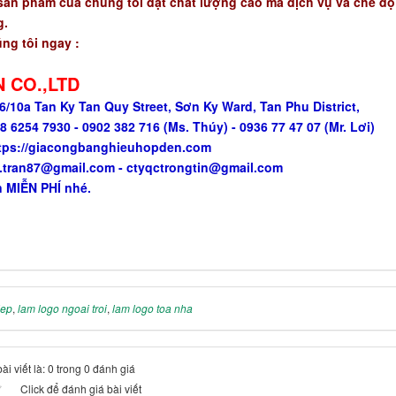
n phẩm của chúng tôi đạt chất lượng cao mà dịch vụ và chế độ
g.
ng tôi ngay :
 CO.,LTD
6/10a Tan Ky Tan Quy Street, Sơn Ky Ward, Tan Phu District,
8 6254 7930 - 0902 382 716 (Ms. Thúy) - 0936 77 47 07 (Mr. Lơi)
tps://giacongbanghieuhopden.com
.tran87@gmail.com - ctyqctrongtin@gmail.com
 MIỄN PHÍ nhé.
dep
,
lam logo ngoai troi
,
lam logo toa nha
i viết là: 0 trong 0 đánh giá
Click để đánh giá bài viết