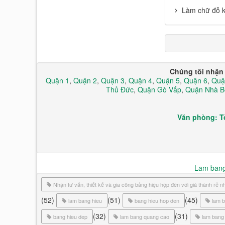
Làm chữ đỗ k
Chúng tôi nhận 
Quận 1
,
Quận 2
,
Quận 3
,
Quận 4
,
Quận 5
,
Quận 6
,
Quậ
Thủ Đức
,
Quận Gò Vấp
,
Quận Nhà B
Văn phòng: T
Lam bang 
Nhận tư vấn, thiết kế và gia công bảng hiệu hộp đèn với giá thành rẻ 
(52)
(51)
(45)
lam bang hieu
bang hieu hop den
lam 
(32)
(31)
bang hieu dep
lam bang quang cao
lam bang 