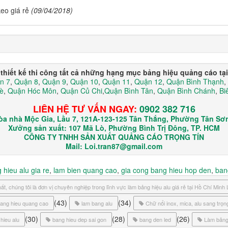
eo giá rẻ
(09/04/2018)
thiết kế thi công tất cả những hạng mục bảng hiệu quảng cáo tạ
n 7
,
Quận 8
,
Quận 9
,
Quận 10
,
Quận 11
,
Quận 12
,
Quận Bình Thạnh
,
è
,
Quận Hóc Môn
,
Quận Củ Chi
,
Quận Bình Tân
,
Quận Bình Chánh
,
Bi
LIÊN HỆ TƯ VẤN NGAY:
0902 382 716
òa nhà Mộc Gia, Lầu 7, 121A-123-125 Tân Thắng, Phường Tân Sơn
Xưởng sản xuất: 107 Mã Lò, Phường Bình Trị Đông, TP. HCM
CÔNG TY TNHH SẢN XUẤT QUẢNG CÁO TRỌNG TÍN
Mail: Loi.tran87@gmail.com
hieu alu gia re
,
lam bien quang cao
,
gia cong bang hieu hop den
,
ban
nhất, chúng tôi là đơn vị chuyên nghiệp trong lĩnh vực làm bảng hiệu alu giá rẻ tại Hồ Chí 
(43)
(34)
bang hieu quang cao
lam bang alu
Chữ nổi inox, mica, alu sang trọn
(30)
(28)
(26)
hieu alu
bang hieu dep sai gon
bang den led
Làm bảng