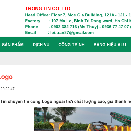
TRONG TIN CO.,LTD
Head Office: Floor 7, Moc Gia Building, 121A - 121 -
Factory : 107 Ma Lo, Binh Tri Dong ward, Ho Chi M
Phone : 0902 382 716 (Ms.Thuy) - 0936 77 47 07 (
Email : loi.tran87@gmail.com
SẢN PHẨM
DỊCH VỤ
CÔNG TRÌNH
BẢNG HIỆU ALU
Logo
020 22:47
Tín chuyên thi công Logo ngoài trời chất lượng cao, giá thành h