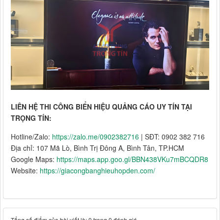
LIÊN HỆ THI CÔNG BIỂN HIỆU QUẢNG CÁO UY TÍN TẠI
TRỌNG TÍN:
Hotline/Zalo:
https://zalo.me/0902382716
| SĐT: 0902 382 716
Địa chỉ: 107 Mã Lò, Bình Trị Đông A, Bình Tân, TP.HCM
Google Maps:
https://maps.app.goo.gl/BBN438VKu7mBCQDR8
Website:
https://giacongbanghieuhopden.com/
Tổng số điểm của bài viết là: 0 trong 0 đánh giá