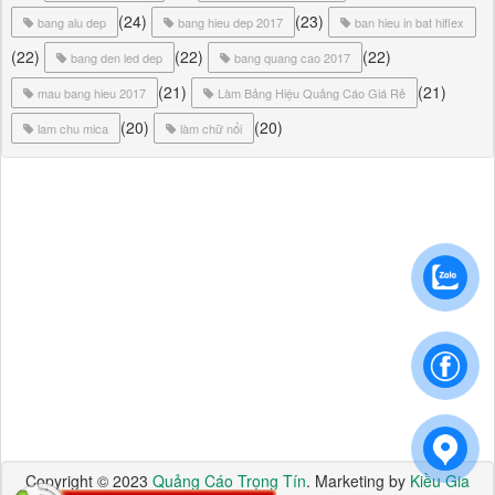
(24)
(23)
bang alu dep
bang hieu dep 2017
ban hieu in bat hiflex
(22)
(22)
(22)
bang den led dep
bang quang cao 2017
(21)
(21)
mau bang hieu 2017
Làm Bảng Hiệu Quảng Cáo Giá Rẻ
(20)
(20)
lam chu mica
làm chữ nổi
Copyright © 2023
Quảng Cáo Trọng Tín
. Marketing by
Kiều Gia