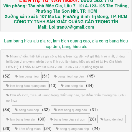
Văn phòng: Tòa nhà Mộc Gia, Lầu 7, 121A-123-125 Tân Thắng,
Phường Tân Sơn Nhì, TP. HCM
Xưởng sản xuất: 107 Mã Lò, Phường Bình Trị Đông, TP. HCM
CÔNG TY TNHH SẢN XUẤT QUẢNG CÁO TRỌNG TÍN
Mail: Loi.tran87@gmail.com
Lam bang hieu alu gia re
,
lam bien quang cao
,
gia cong bang hieu
hop den
,
bang hieu alu
Nhận tư vấn, thiết kế và gia công bảng hiệu hộp đèn với giá thành rẻ nhất, chúng
tôi là đơn vị chuyên nghiệp trong lĩnh vực làm bảng hiệu alu giá rẻ tại Hồ Chí Minh
LIÊN HỆ TƯ VẤN NGAY: 08 6254 7930 - 0936 774 707,bảng hiệu Alu
(52)
(51)
(45)
lam bang hieu
bang hieu hop den
(43)
(34)
lam bang hieu quang cao
lam bang alu
Chữ nổi inox, mica, alu sang trọng, thẩm mỹ cao, tạo điểm nhấn thương hiệu.,chu
noi inox
(34)
(32)
(31)
bang hieu dep
lam bang quang cao
(30)
(28)
lam bang hieu alu
bang hieu dep sai gon
bang den led
(26)
(24)
(24)
Làm bảng mica
bang quang cao dep