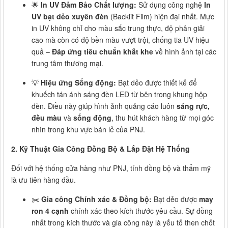
🌟
In UV Đảm Bảo Chất lượng:
Sử dụng công nghệ
In
UV bạt dẻo xuyên đèn
(Backlit Film) hiện đại nhất. Mực
in UV không chỉ cho màu sắc trung thực, độ phân giải
cao mà còn có độ bền màu vượt trội, chống tia UV hiệu
quả –
Đáp ứng tiêu chuẩn khắt khe
về hình ảnh tại các
trung tâm thương mại.
💡
Hiệu ứng Sống động:
Bạt dẻo được thiết kế để
khuếch tán ánh sáng đèn LED từ bên trong khung hộp
đèn. Điều này giúp hình ảnh quảng cáo luôn
sáng rực,
đều màu
và
sống động
, thu hút khách hàng từ mọi góc
nhìn trong khu vực bán lẻ của PNJ.
2. Kỹ Thuật Gia Công Đồng Bộ & Lắp Đặt Hệ Thống
Đối với hệ thống cửa hàng như PNJ, tính đồng bộ và thẩm mỹ
là ưu tiên hàng đầu.
✂️
Gia công Chính xác & Đồng bộ:
Bạt dẻo được
may
ron 4 cạnh
chính xác theo kích thước yêu cầu. Sự đồng
nhất trong kích thước và gia công này là yếu tố then chốt