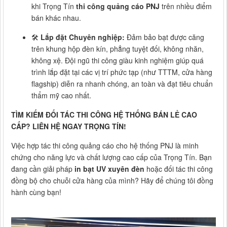
khi Trọng Tín
thi công quảng cáo PNJ
trên nhiều điểm
bán khác nhau.
🛠️
Lắp đặt Chuyên nghiệp:
Đảm bảo bạt được căng
trên khung hộp đèn kín, phẳng tuyệt đối, không nhăn,
không xệ. Đội ngũ thi công giàu kinh nghiệm giúp quá
trình lắp đặt tại các vị trí phức tạp (như TTTM, cửa hàng
flagship) diễn ra nhanh chóng, an toàn và đạt tiêu chuẩn
thẩm mỹ cao nhất.
TÌM KIẾM ĐỐI TÁC THI CÔNG HỆ THỐNG BÁN LẺ CAO
CẤP? LIÊN HỆ NGAY TRỌNG TÍN!
Việc hợp tác thi công quảng cáo cho hệ thống PNJ là minh
chứng cho năng lực và chất lượng cao cấp của Trọng Tín. Bạn
đang cần giải pháp
in bạt UV xuyên đèn
hoặc đối tác thi công
đồng bộ cho chuỗi cửa hàng của mình? Hãy để chúng tôi đồng
hành cùng bạn!