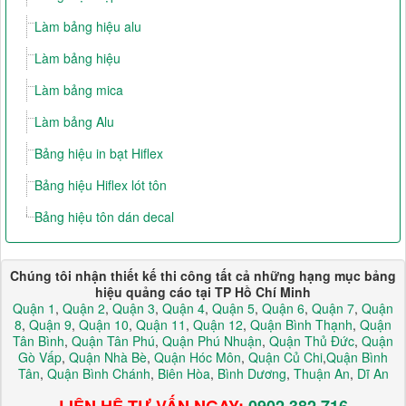
Làm bảng hiệu alu
Làm bảng hiệu
Làm bảng mica
Làm bảng Alu
Bảng hiệu in bạt Hiflex
Bảng hiệu Hiflex lót tôn
Bảng hiệu tôn dán decal
Chúng tôi nhận thiết kế thi công tất cả những hạng mục bảng
hiệu quảng cáo tại TP Hồ Chí Minh
Quận 1
,
Quận 2
,
Quận 3
,
Quận 4
,
Quận 5
,
Quận 6
,
Quận 7
,
Quận
8
,
Quận 9
,
Quận 10
,
Quận 11
,
Quận 12
,
Quận Bình Thạnh
,
Quận
Tân Bình
,
Quận Tân Phú
,
Quận Phú Nhuận
,
Quận Thủ Đức
,
Quận
Gò Vấp
,
Quận Nhà Bè
,
Quận Hóc Môn
,
Quận Củ Chi
,
Quận Bình
Tân
,
Quận Bình Chánh
,
Biên Hòa
,
Bình Dương
,
Thuận An
,
Dĩ An
LIÊN HỆ TƯ VẤN NGAY:
0902 382 716