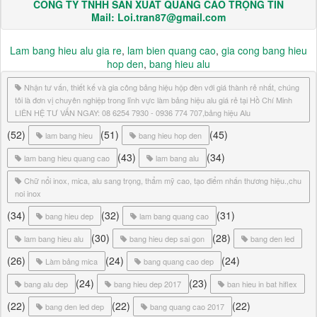
CÔNG TY TNHH SẢN XUẤT QUẢNG CÁO TRỌNG TÍN
Mail: Loi.tran87@gmail.com
Lam bang hieu alu gia re
,
lam bien quang cao
,
gia cong bang hieu
hop den
,
bang hieu alu
Nhận tư vấn, thiết kế và gia công bảng hiệu hộp đèn với giá thành rẻ nhất, chúng
tôi là đơn vị chuyên nghiệp trong lĩnh vực làm bảng hiệu alu giá rẻ tại Hồ Chí Minh
LIÊN HỆ TƯ VẤN NGAY: 08 6254 7930 - 0936 774 707,bảng hiệu Alu
(52)
(51)
(45)
lam bang hieu
bang hieu hop den
(43)
(34)
lam bang hieu quang cao
lam bang alu
Chữ nổi inox, mica, alu sang trọng, thẩm mỹ cao, tạo điểm nhấn thương hiệu.,chu
noi inox
(34)
(32)
(31)
bang hieu dep
lam bang quang cao
(30)
(28)
lam bang hieu alu
bang hieu dep sai gon
bang den led
(26)
(24)
(24)
Làm bảng mica
bang quang cao dep
(24)
(23)
bang alu dep
bang hieu dep 2017
ban hieu in bat hiflex
(22)
(22)
(22)
bang den led dep
bang quang cao 2017