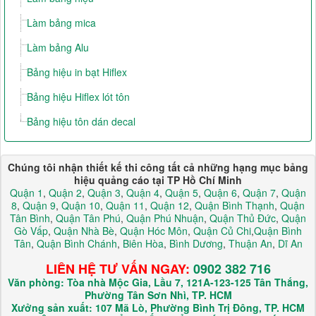
Làm bảng mica
Làm bảng Alu
Bảng hiệu in bạt Hiflex
Bảng hiệu Hiflex lót tôn
Bảng hiệu tôn dán decal
Chúng tôi nhận thiết kế thi công tất cả những hạng mục bảng
hiệu quảng cáo tại TP Hồ Chí Minh
Quận 1
,
Quận 2
,
Quận 3
,
Quận 4
,
Quận 5
,
Quận 6
,
Quận 7
,
Quận
8
,
Quận 9
,
Quận 10
,
Quận 11
,
Quận 12
,
Quận Bình Thạnh
,
Quận
Tân Bình
,
Quận Tân Phú
,
Quận Phú Nhuận
,
Quận Thủ Đức
,
Quận
Gò Vấp
,
Quận Nhà Bè
,
Quận Hóc Môn
,
Quận Củ Chi
,
Quận Bình
Tân
,
Quận Bình Chánh
,
Biên Hòa
,
Bình Dương
,
Thuận An
,
Dĩ An
LIÊN HỆ TƯ VẤN NGAY:
0902 382 716
Văn phòng: Tòa nhà Mộc Gia, Lầu 7, 121A-123-125 Tân Thắng,
Phường Tân Sơn Nhì, TP. HCM
Xưởng sản xuất: 107 Mã Lò, Phường Bình Trị Đông, TP. HCM